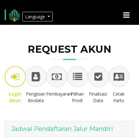
Language
REQUEST AKUN
Login
Pengisian
Pembayaran
Pilihan
Finalisasi
Cetak
Akun
Biodata
Prodi
Data
Kartu
Jadwal Pendaftaran Jalur Mandiri