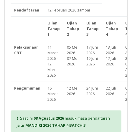
Pendaftaran
12 Februari 2026 sampai
Ujian
Ujian
Ujian
Ujian
Uji
Tahap
Tahap
Tahap
Tahap
Ta
1
2
3
4
4.2
Pelaksanaan
11
05 Mei
17 Juni
13 Juli
03
CBT
Maret
2026 -
2026 -
2026 -
Agu
2026 -
07 Mei
19 Juni
17 Juli
202
12
2026
2026
2026
05
Maret
Agu
2026
202
Pengumuman
16
12 Mei
24 Juni
22 Juli
08
Maret
2026
2026
2026
Agu
2026
202
Saat ini
08 Agustus 2026
masuk masa pendaftaran
jalur
MANDIRI 2026 TAHAP 4 BATCH 3