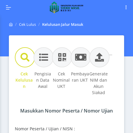
Cek Lulus
Kelulusan Jalur Masuk
Cek
Pengisia
Cek
Pembaya
Generate
Kelulusa
n Data
Nominal
ran UKT
NIM dan
n
Awal
UKT
Akun
Siakad
Masukkan Nomor Peserta / Nomor Ujian
Nomor Peserta / Ujian / NISN :